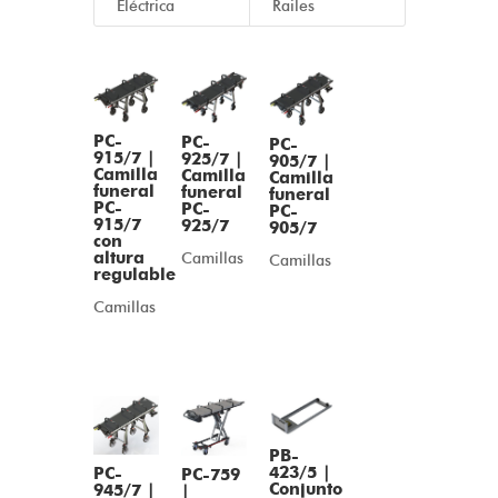
Eléctrica
Railes
PC-
PC-
PC-
915/7 |
925/7 |
905/7 |
Camilla
Camilla
Camilla
funeral
funeral
funeral
PC-
PC-
PC-
915/7
925/7
905/7
con
altura
Camillas
Camillas
regulable
Camillas
PB-
423/5 |
PC-
PC-759
Conjunto
945/7 |
|