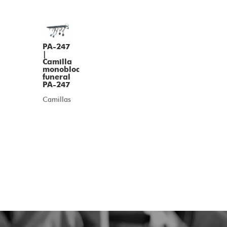
PA-247
|
Camilla
monobloc
funeral
PA-247
Camillas