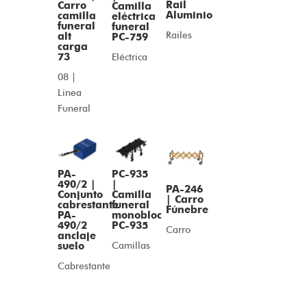
Rail
Carro
Camilla
Aluminio
camilla
eléctrica
funeral
funeral
Railes
alt
PC-759
carga
73
Eléctrica
08 |
Linea
Funeral
PA-
PC-935
490/2 |
|
PA-246
Conjunto
Camilla
| Carro
cabrestante
funeral
Fúnebre
PA-
monobloc
490/2
PC-935
Carro
anclaje
suelo
Camillas
Cabrestante