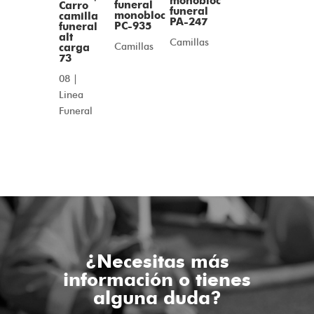
monobloc
funeral
Carro
funeral
monobloc
camilla
PA-247
PC-935
funeral
alt
Camillas
Camillas
carga
73
08 |
Linea
Funeral
¿Necesitas más
información o tienes
alguna duda?