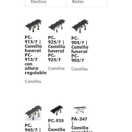
Eléctrica
Railes
PC-
PC-
PC-
915/7 |
925/7 |
905/7 |
Camilla
Camilla
Camilla
funeral
funeral
funeral
PC-
PC-
PC-
915/7
925/7
905/7
con
altura
Camillas
Camillas
regulable
Camillas
PA-247
PC-935
|
|
PC-
Camilla
Camilla
945/7 |