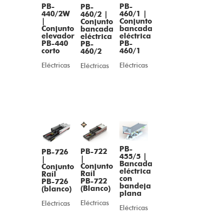
PB-
PB-
PB-
440/2W
460/1 |
460/2 |
|
Conjunto
Conjunto
Conjunto
bancada
bancada
elevador
eléctrica
eléctrica
PB-440
PB-
PB-
corto
460/1
460/2
Eléctricas
Eléctricas
Eléctricas
PB-
PB-722
PB-726
455/5 |
|
|
Bancada
Conjunto
Conjunto
eléctrica
Raíl
Raíl
con
PB-722
PB-726
bandeja
(Blanco)
(blanco)
plana
Eléctricas
Eléctricas
Eléctricas