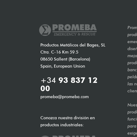
Prom
prod
emer
Productos Metálicos del Bages, SL
dise
Ctra. C-16 Km 59.5
mejo
08650 Sallent (Barcelona)
prod
Spain, European Union
banca
peld
+34
93 837 12
las 
00
clien
promeba@promeba.com
Nues
prod
Conozca nuestra división en
func
productos industriales:
para
exig