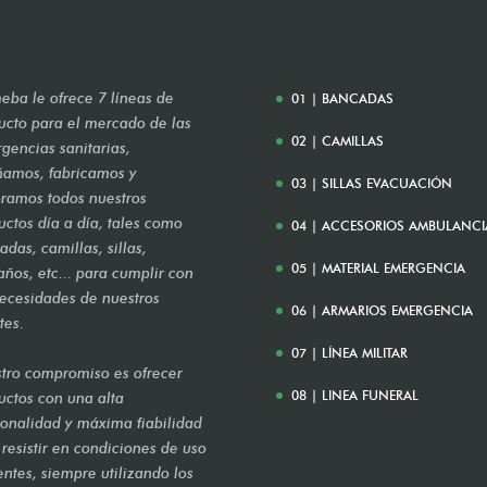
eba le ofrece 7 líneas de
01 | BANCADAS
ucto para el mercado de las
02 | CAMILLAS
gencias sanitarias,
ñamos, fabricamos y
03 | SILLAS EVACUACIÓN
ramos todos nuestros
uctos día a día, tales como
04 | ACCESORIOS AMBULANCI
das, camillas, sillas,
05 | MATERIAL EMERGENCIA
años, etc... para cumplir con
necesidades de nuestros
06 | ARMARIOS EMERGENCIA
tes.
07 | LÍNEA MILITAR
tro compromiso es ofrecer
08 | LINEA FUNERAL
uctos con una alta
ionalidad y máxima fiabilidad
 resistir en condiciones de uso
entes, siempre utilizando los