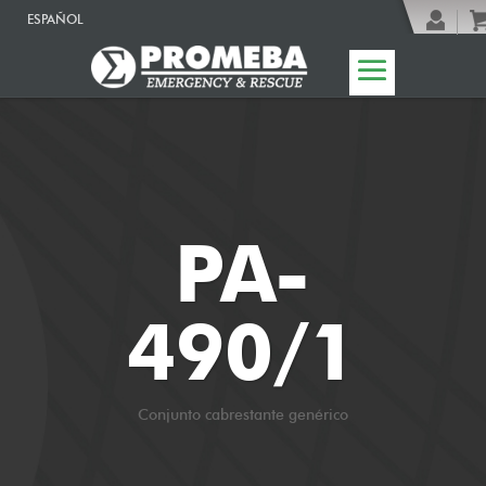
ESPAÑOL
PA-
490/1
Conjunto cabrestante genérico