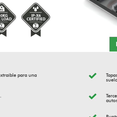
extraíble para una
Tapas
suel
.
Terce
auto
Punto