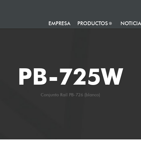
EMPRESA
PRODUCTOS
NOTICI
PB-725W
Conjunto Raíl PB-726 (blanco)