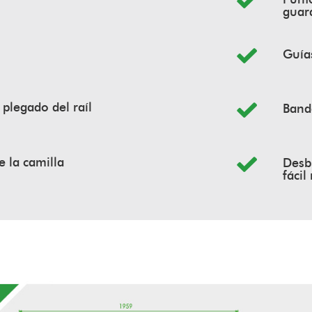
guar
Guías
l plegado del raíl
Bande
 la camilla
Desb
fáci