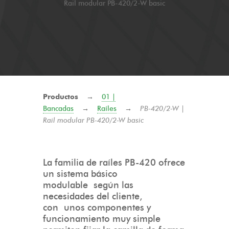
Rail modular PB-420/2-W basic
Productos
→
01 |
Bancadas
→
Raíles
→
PB-420/2-W |
Rail modular PB-420/2-W basic
La familia de raíles PB-420 ofrece
un sistema básico
modulable según las
necesidades del cliente,
con unos componentes y
funcionamiento muy simple