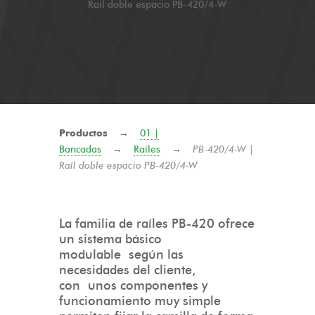
Raíl doble espacio PB-420/4-W
Productos
→
01 |
Bancadas
→
Raíles
→
PB-420/4-W |
Raíl doble espacio PB-420/4-W
La familia de raíles PB-420 ofrece
un sistema básico
modulable según las
necesidades del cliente,
con unos componentes y
funcionamiento muy simple