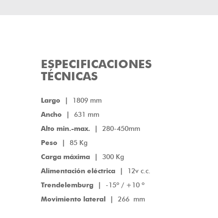
ESPECIFICACIONES
TÉCNICAS
Largo |
1809 mm
Ancho |
631 mm
Alto min.-max. |
280-450mm
Peso |
85 Kg
Carga máxima |
300 Kg
Alimentación eléctrica |
12v c.c.
Trendelemburg |
-15º / +10 º
Movimiento lateral |
266 mm