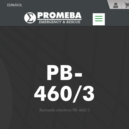
ESPAÑOL
PB-
460/3
Bancada eléctrica PB-460/3