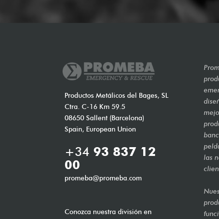
Prom
prod
emer
Productos Metálicos del Bages, SL
dise
Ctra. C-16 Km 59.5
mejo
08650 Sallent (Barcelona)
prod
Spain, European Union
banca
peld
+34
93 837 12
las 
00
clien
promeba@promeba.com
Nues
prod
Conozca nuestra división en
func