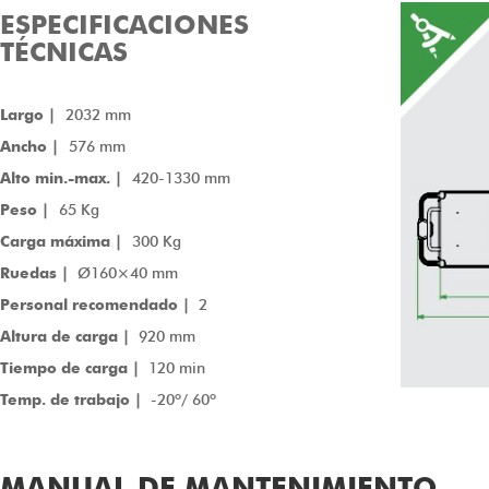
ESPECIFICACIONES
TÉCNICAS
Largo |
2032 mm
Ancho |
576 mm
Alto min.-max. |
420-1330 mm
Peso |
65 Kg
Carga máxima |
300 Kg
Ruedas |
Ø160×40 mm
Personal recomendado |
2
Altura de carga |
920 mm
Tiempo de carga |
120 min
Temp. de trabajo |
-20º/ 60º
MANUAL DE MANTENIMIENTO