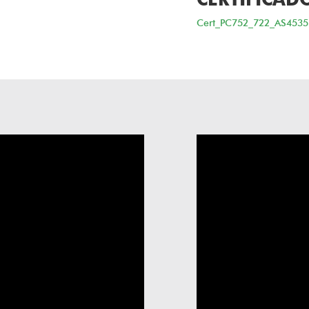
Cert_PC752_722_AS4535