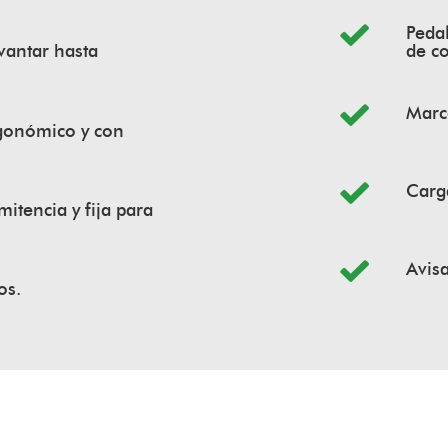
Pedal
vantar hasta
de co
Marc
rgonómico y con
Carga
itencia y fija para
Avisa
os.