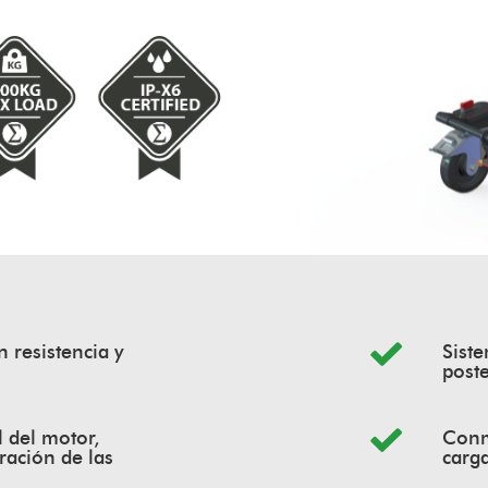
 resistencia y
Sist
poste
 del motor,
Conm
ración de las
carga