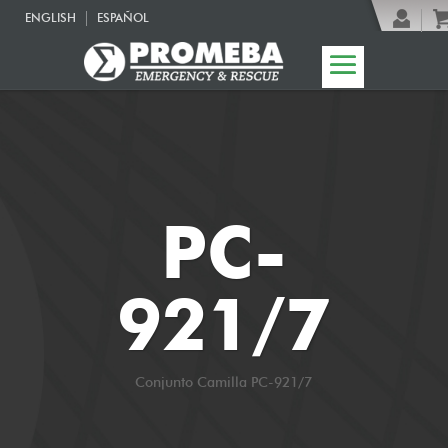
ENGLISH
ESPAÑOL
PC-
921/7
Conjunto Camilla PC-921/7