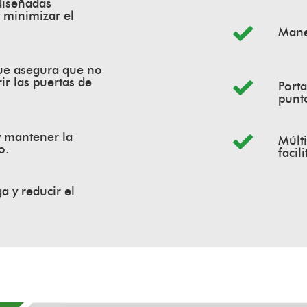
 diseñadas
y minimizar el
Mane
ue asegura que no
ir las puertas de
Porta
punto
y mantener la
Múlti
o.
facil
a y reducir el