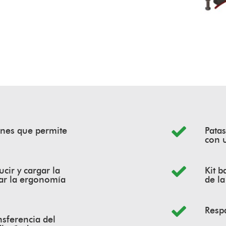
ones que permite
Patas
con 
cir y cargar la
Kit b
rar la ergonomía
de la
Resp
ansferencia del