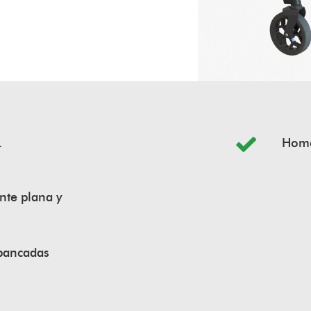
.
Homo
nte plana y
 bancadas