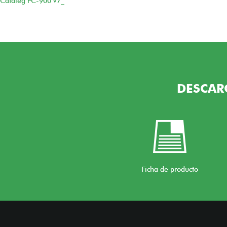
Cataleg PC-900 v7_
DESCAR
Ficha de producto