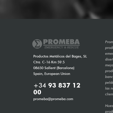
Prom
prod
emer
Productos Metálicos del Bages, SL
dise
Ctra. C-16 Km 59.5
mejo
08650 Sallent (Barcelona)
prod
Spain, European Union
banca
peld
+34
93 837 12
las 
00
clien
promeba@promeba.com
Nues
prod