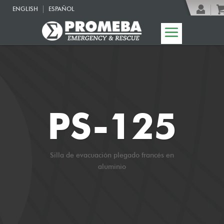
ENGLISH
ESPAÑOL
PS-125
Silla de evacuación plegado francés en
aluminio