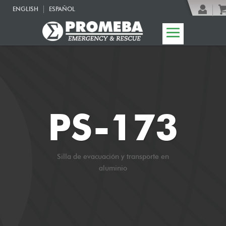
ENGLISH
ESPAÑOL
PS-173
Silla de evacuación y transporte en
aluminio