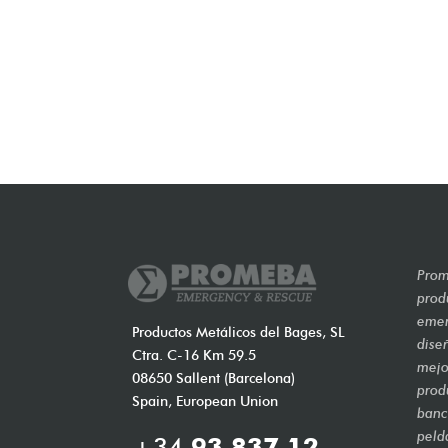
Prom
prod
emer
Productos Metálicos del Bages, SL
dise
Ctra. C-16 Km 59.5
mejo
08650 Sallent (Barcelona)
prod
Spain, European Union
banca
peld
+34
93 837 12