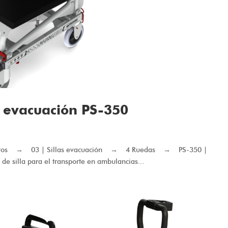
e evacuación PS-350
roductos → 03 | Sillas evacuación → 4 Ruedas → PS-350 |
e silla para el transporte en ambulancias...