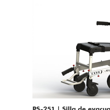
PS-251 | Silla de evacu