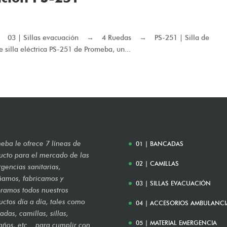
s → 03 | Sillas evacuación → 4 Ruedas → PS-251 | Silla de
silla eléctrica PS-251 de Promeba, un...
eba le ofrece 7 líneas de
01 | BANCADAS
ucto para el mercado de las
02 | CAMILLAS
gencias sanitarias,
ñamos, fabricamos y
03 | SILLAS EVACUACIÓN
ramos todos nuestros
uctos día a día, tales como
04 | ACCESORIOS AMBULANCI
das, camillas, sillas,
05 | MATERIAL EMERGENCIA
años, etc... para cumplir con