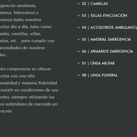
02 | CAMILLAS
gencias sanitarias,
ñamos, fabricamos y
03 | SILLAS EVACUACIÓN
ramos todos nuestros
uctos día a día, tales como
04 | ACCESORIOS AMBULANCI
das, camillas, sillas,
05 | MATERIAL EMERGENCIA
años, etc... para cumplir con
necesidades de nuestros
06 | ARMARIOS EMERGENCIA
tes.
07 | LÍNEA MILITAR
tro compromiso es ofrecer
08 | LINEA FUNERAL
uctos con una alta
ionalidad y máxima fiabilidad
 resistir en condiciones de uso
entes, siempre utilizando los
mos estándares de mercado en
vación.