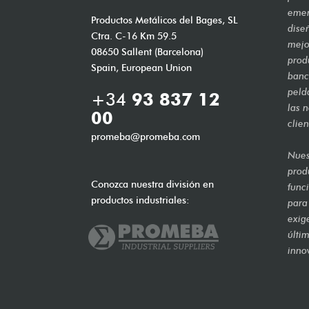
emer
Productos Metálicos del Bages, SL
dise
Ctra. C-16 Km 59.5
mejo
08650 Sallent (Barcelona)
prod
Spain, European Union
banca
peld
+34
93 837 12
las 
00
clien
promeba@promeba.com
Nues
prod
Conozca nuestra división en
func
productos industriales:
para
exig
últi
inno