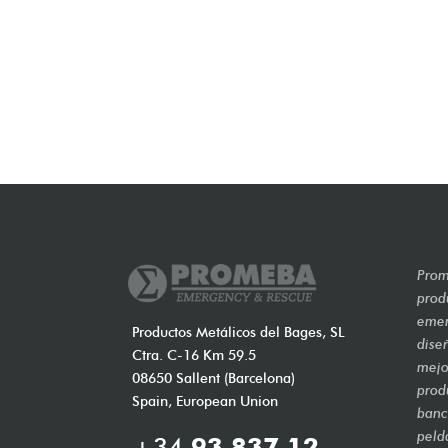
Prom
prod
emer
Productos Metálicos del Bages, SL
dise
Ctra. C-16 Km 59.5
mejo
08650 Sallent (Barcelona)
prod
Spain, European Union
banca
peld
+34
93 837 12