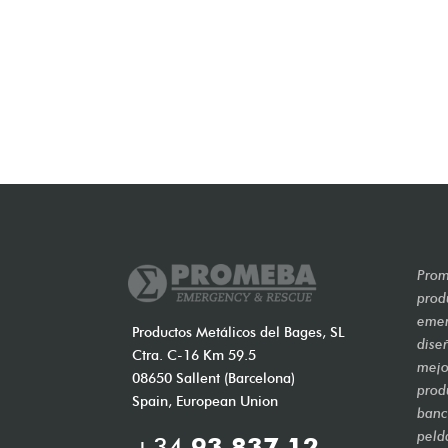
Prom
prod
emer
Productos Metálicos del Bages, SL
dise
Ctra. C-16 Km 59.5
mejo
08650 Sallent (Barcelona)
prod
Spain, European Union
banca
peld
+34
93 837 12