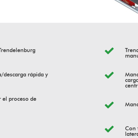
 Trendelenburg
Tren
manu
a/descarga rápida y
Mando
carg
cent
r el proceso de
Mand
Con 
later