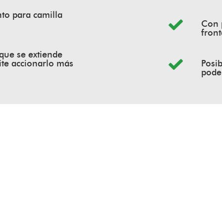
nto para camilla
Con p
front
que se extiende
ite accionarlo más
Posib
pode